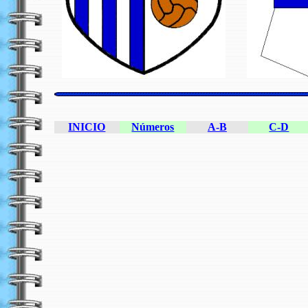
INICIO
Números
A-B
C-D